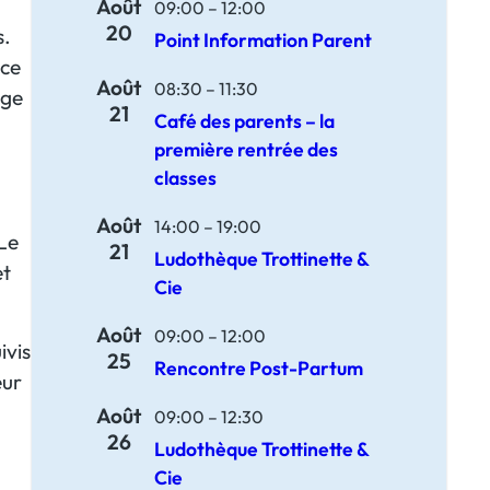
Août
09:00
–
12:00
20
s.
Point Information Parent
 ce
Août
08:30
–
11:30
age
21
Café des parents – la
première rentrée des
classes
Août
14:00
–
19:00
 Le
21
Ludothèque Trottinette &
et
Cie
Août
09:00
–
12:00
ivis
25
Rencontre Post-Partum
eur
Août
09:00
–
12:30
26
Ludothèque Trottinette &
Cie