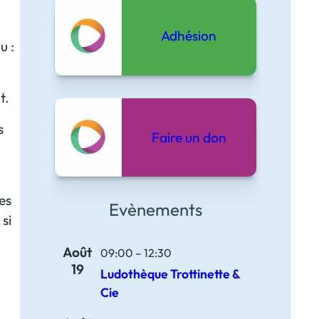
Adhésion
u :
t.
s
Faire un don
es
Evènements
si
Août
09:00
–
12:30
19
Ludothèque Trottinette &
Cie