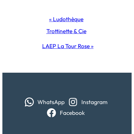
Navigation
«
Ludothèque
Évènement
Trottinette & Cie
LAEP La Tour Rose
»
WhatsApp
Instagram
Facebook