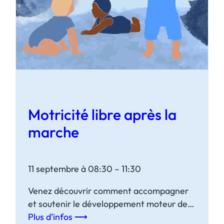
é
l
i
b
r
e
a
v
Motricité libre après la
a
n
marche
t
l
a
11 septembre à 08:30 – 11:30
m
Venez découvrir comment accompagner
a
et soutenir le développement moteur de
r
votre bébé après acquisition de la marche.
Plus d’infos ⟶
c