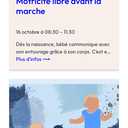
Motricité libre avant la
r
è
marche
s
l
a
16 octobre à 08:30 – 11:30
m
Dès la naissance, bébé communique avec
a
son entourage grâce à son corps. C’est en
r
l’observant que l’on peut savoir s’il est
Plus d’infos ⟶
c
:
confortable ou non. En motricité…
h
M
Plus d’infos
e
o
t
r
i
c
i
t