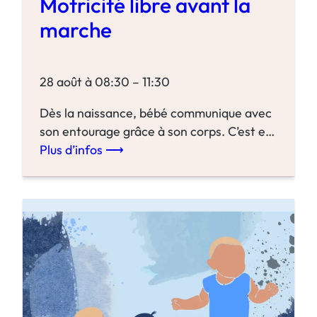
Motricité libre avant la
marche
28 août à 08:30 – 11:30
Dès la naissance, bébé communique avec
son entourage grâce à son corps. C’est en
l’observant que l’on peut savoir s’il est
Plus d’infos ⟶
:
confortable ou non. En motricité…
M
Plus d’infos
o
t
r
i
c
i
t