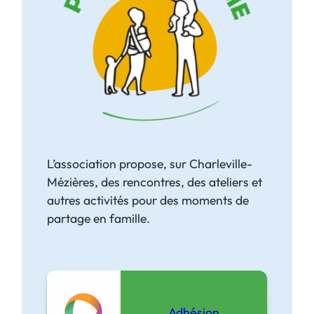
è
s
l
a
m
a
r
c
L’association propose, sur Charleville-
h
Mézières, des rencontres, des ateliers et
e
autres activités pour des moments de
partage en famille.
Adhésion