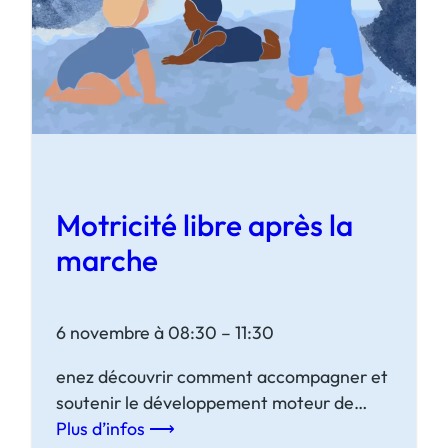
é
l
i
b
r
e
a
v
Motricité libre après la
a
n
marche
t
l
a
6 novembre à 08:30 – 11:30
m
enez découvrir comment accompagner et
a
soutenir le développement moteur de
r
votre bébé après acquisition de la marche.
Plus d’infos ⟶
c