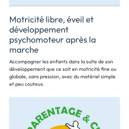
:
Nous verrons avec Zoé comment s’y
h
M
prendre sans grands…
Plus d’infos
e
o
Motricité libre, éveil et
t
développement
r
psychomoteur après la
i
c
marche
i
t
Accompagner les enfants dans la suite de son
é
développement que ce soit en motricité fine ou
l
globale, sans pression, avec du matériel simple
i
et peu couteux.
b
r
e
a
p
r