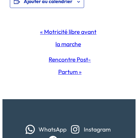
Ajouter au calendrier
Navigation
«
Motricité libre avant
Évènement
la marche
Rencontre Post-
Partum
»
WhatsApp
Instagram