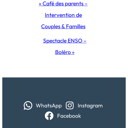
Navigation
«
Café des parents –
Évènement
Intervention de
Couples & Familles
Spectacle ENSO –
Boléro
»
WhatsApp
Instagram
Facebook